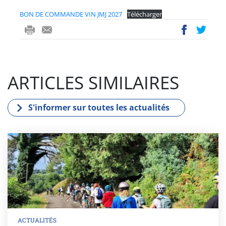
BON DE COMMANDE VIN JMJ 2027
Télécharger
ri
-
ac
wi
nt
m
eb
tt
ail
oo
er
ARTICLES SIMILAIRES
k
S'informer sur toutes les actualités
ACTUALITÉS