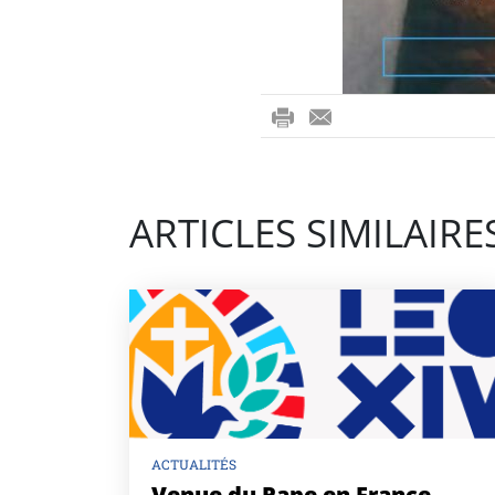
ri
-
nt
m
ail
ARTICLES SIMILAIRE
ACTUALITÉS
Venue du Pape en France