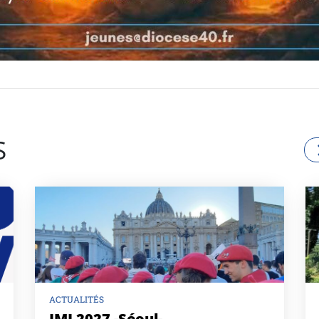
S
ACTUALITÉS
JMJ 2027 -Séoul-